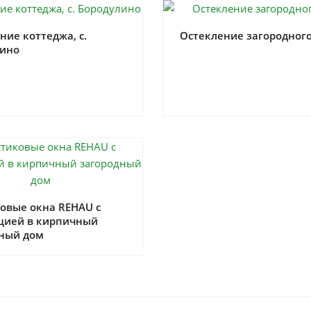
ние коттеджа, с.
Остекление загородног
лино
овые окна REHAU с
цией в кирпичный
ный дом