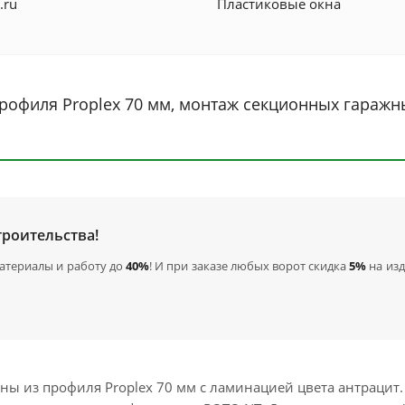
.ru
Пластиковые окна
рофиля Proplex 70 мм, монтаж секционных гаражн
троительства!
материалы и работу до
40%
! И при заказе любых ворот скидка
5%
на из
ы из профиля Proplex 70 мм с ламинацией цвета антрацит.