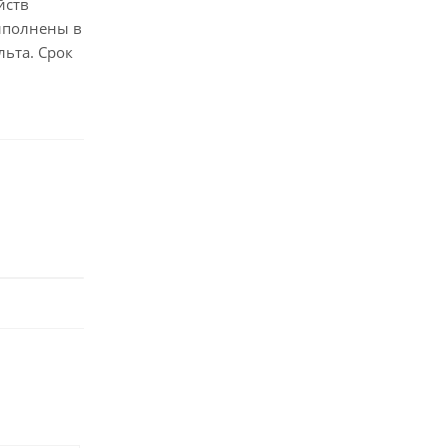
йств
ыполнены в
льта. Срок