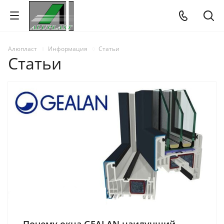
Алюпласт
Информация
Статьи
Статьи
Почему окна GEALAN наилучший