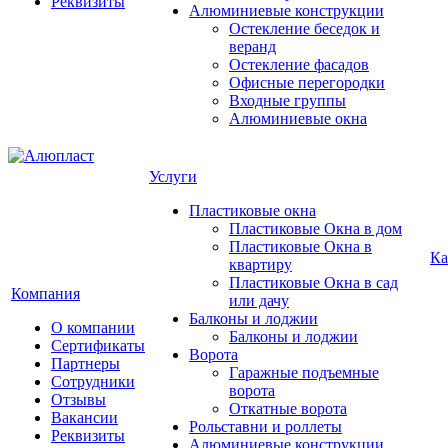
Реквизиты
Алюминиевые конструкции
Остекление беседок и
веранд
Остекление фасадов
Офисные перегородки
Входные группы
Алюминиевые окна
Услуги
Пластиковые окна
Пластиковые Окна в дом
Пластиковые Окна в
Ка
квартиру
Пластиковые Окна в сад
Компания
или дачу
Балконы и лоджии
О компании
Балконы и лоджии
Сертификаты
Ворота
Партнеры
Гаражные подъемные
Сотрудники
ворота
Отзывы
Откатные ворота
Вакансии
Рольставни и роллеты
Реквизиты
Алюминиевые конструкции