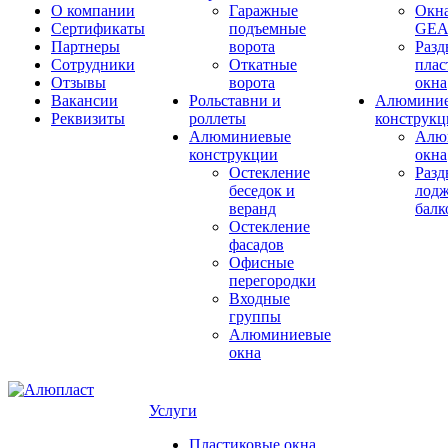
О компании
Гаражные
Окн
Сертификаты
подъемные
GE
Партнеры
ворота
Раз
Сотрудники
Откатные
плас
Отзывы
ворота
окна
Вакансии
Рольставни и
Алюмини
Реквизиты
роллеты
конструкц
Алюминиевые
Алю
конструкции
окна
Остекление
Раз
беседок и
лодж
веранд
бал
Остекление
фасадов
Офисные
перегородки
Входные
группы
Алюминиевые
окна
Услуги
Пластиковые окна