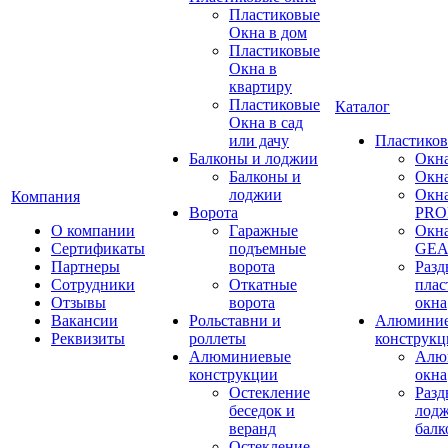
Пластиковые
Окна в дом
Пластиковые
Окна в
квартиру
Пластиковые
Каталог
Окна в сад
или дачу
Пластиков
Балконы и лоджии
Окн
Балконы и
Окн
лоджии
Окн
Компания
Ворота
PRO
О компании
Гаражные
Окн
Сертификаты
подъемные
GE
Партнеры
ворота
Раз
Сотрудники
Откатные
плас
Отзывы
ворота
окна
Вакансии
Рольставни и
Алюмини
Реквизиты
роллеты
конструкц
Алюминиевые
Алю
конструкции
окна
Остекление
Раз
беседок и
лодж
веранд
бал
Остекление