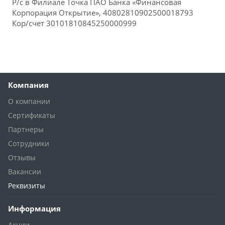
Р/с в Филиале Точка ПАО Банка «Финансовая
Корпорация Открытие», 40802810902500018793
Кор/счет 30101810845250000999
Компания
О компании
Сертификаты
Партнеры
Сотрудники
Отзывы
Вакансии
Реквизиты
Информация
Акции